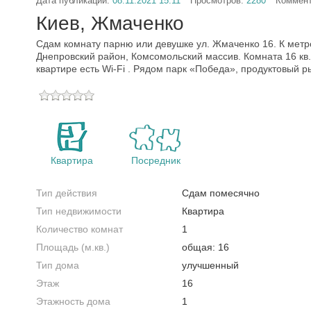
Дата публикации:
08.11.2021 15:11
Просмотров:
2280
Коммен
Киев, Жмаченко
Сдам комнату парню или девушке ул. Жмаченко 16. К метр
Днепровский район, Комсомольский массив. Комната 16 кв.
квартире есть Wi-Fi . Рядом парк «Победа», продуктовый р
Квартира
Посредник
Тип действия
Сдам помесячно
Тип недвижимости
Квартира
Количество комнат
1
Площадь (м.кв.)
общая: 16
Тип дома
улучшенный
Этаж
16
Этажность дома
1