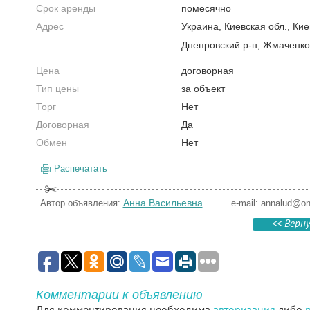
Срок аренды
помесячно
Адрес
Украина, Киевская обл., Кие
Днепровский р-н, Жмаченко
Цена
договорная
Тип цены
за объект
Торг
Нет
Договорная
Да
Обмен
Нет
Распечатать
Анна Васильевна
Автор объявления:
e-mail:
annalud@onl
<< Верн
Комментарии к объявлению
Для комментирования необходима
авторизация
либо