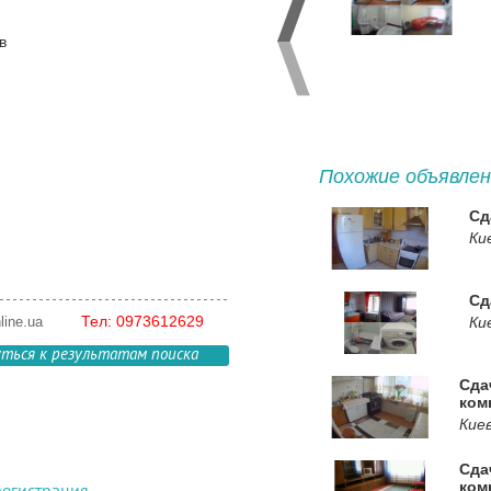
в
Похожие объявлен
Сд
Ки
Сд
Тел: 0973612629
ine.ua
Ки
уться к результатам поиска
Сда
ком
Кие
Сда
ком
регистрация
.