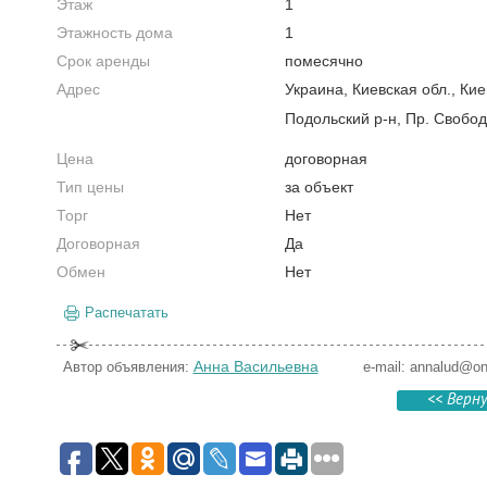
Этаж
1
Этажность дома
1
Срок аренды
помесячно
Адрес
Украина, Киевская обл., Кие
Подольский р-н, Пр. Свобо
Цена
договорная
Тип цены
за объект
Торг
Нет
Договорная
Да
Обмен
Нет
Распечатать
Анна Васильевна
Автор объявления:
e-mail:
annalud@onl
<< Верн