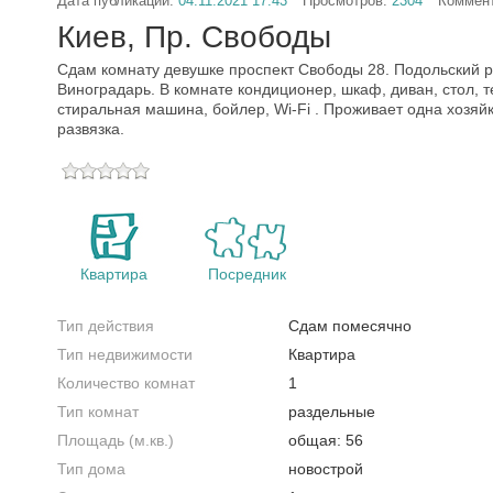
Дата публикации:
04.11.2021 17:43
Просмотров:
2304
Коммен
Киев, Пр. Свободы
Сдам комнату девушке проспект Свободы 28. Подольский р
Виноградарь. В комнате кондиционер, шкаф, диван, стол, т
стиральная машина, бойлер, Wi-Fi . Проживает одна хозяй
развязка.
Квартира
Посредник
Тип действия
Сдам помесячно
Тип недвижимости
Квартира
Количество комнат
1
Тип комнат
раздельные
Площадь (м.кв.)
общая: 56
Тип дома
новострой