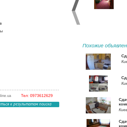
в
ды
Похожие объявлен
Сд
Ки
Сд
Ки
Тел: 0973612629
ine.ua
Сда
уться к результатам поиска
ком
Кие
Сда
ком