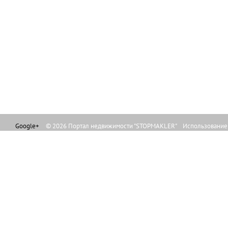
Google+
© 2026 Портал недвижимости "STOPMAKLER" Использование л