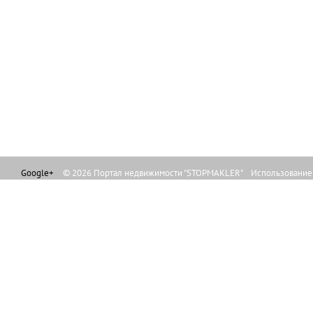
Google+
© 2026 Портал недвижимости "STOPMAKLER" Использование л