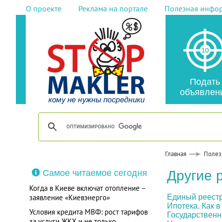
О проекте
Реклама на портале
Полезная инфо
Подать
объявлен
Главная
Полез
Самое читаемое сегодня
Другие 
Когда в Киеве включат отопление –
заявление «Киевэнерго»
Единый реестр
Ипотека. Как 
Условия кредита МВФ: рост тарифов
Государственн
за услуги ЖКХ и не только