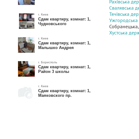
Рахівська де
Свалявська д
Тячівська де
г. Киев
Сдам квартиру, комнат: 1,
Ужгородська 
Чудновського
Собранецька,
Хустська дер
г. Киев
Сдам квартиру, комнат: 1,
Малышко Андрея
г. Борисполь
Сдам квартиру, комнат: 1,
Район 3 школы
г. Киев
Сдам квартиру, комнат: 1,
Маяковского пр.