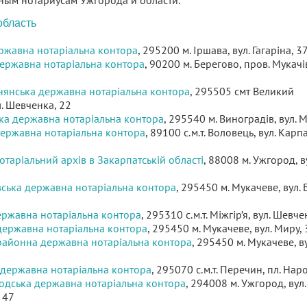
ным нотариусам Ужгорода и области.
область
ржавна нотаріальна контора
, 295200 м. Іршава, вул. Гагаріна, 3
державна нотаріальна контора
, 90200 м. Берегово, пров. Мукачі
янська державна нотаріальна контора
, 295505 смт Великий
. Шевченка, 22
ка державна нотаріальна контора
, 295540 м. Виноградів, вул. 
ержавна нотаріальна контора
, 89100 с.м.т. Воловець, вул. Карпа
таріальний архів в Закарпатській області
, 88008 м. Ужгород, в
вська державна нотаріальна контора
, 295450 м. Мукачеве, вул.
ержавна нотаріальна контора
, 295310 с.м.т. Міжгір’я, вул. Шевче
державна нотаріальна контора
, 295450 м. Мукачеве, вул. Миру, 
районна державна нотаріальна контора
, 295450 м. Мукачеве, ву
державна нотаріальна контора
, 295070 с.м.т. Перечин, пл. Нар
дська державна нотаріальна контора
, 294008 м. Ужгород, вул.
 47