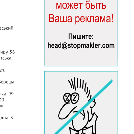
7
вський,
Миру, 58
тська,
ул.
 Береша,
нка, 99
30
л.
одна, 3