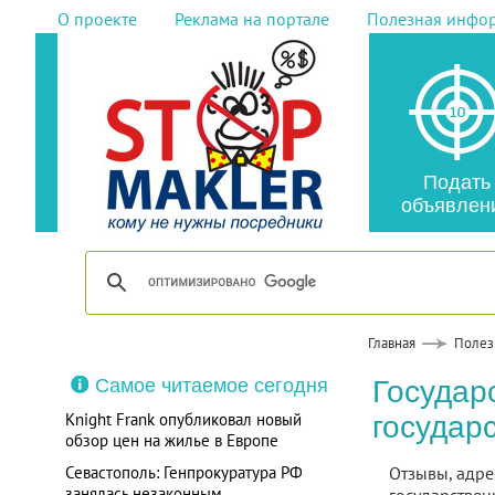
О проекте
Реклама на портале
Полезная инфо
Подать
объявлен
Главная
Полез
Самое читаемое сегодня
Государ
Knight Frank опубликовал новый
государ
обзор цен на жилье в Европе
Севастополь: Генпрокуратура РФ
Отзывы, адре
занялась незаконным