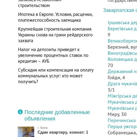
государствен
строительством
Закарпатская 
Ипотека в Европе. Условия, расценки,
платежеспособность заемщика
Іршавська де
Берегівська 
Крупнейшая строительная компания
9
Украины снова на грани рейдерского
захвата
Великоберезн
Березний, вул
Налог на депозиты приведет к
Виноградівсь
увеличению процентных ставок по
Воловецька д
кредитам – АУБ
70
Субсидия или компенсация на оплату
Державний но
коммунальных услуг: кто может
Гойди, 4
получить?
Друга мукачі
3/1
Міжгірська д
Мукачівська 
Мукачівська 
Последние добавленные
Миру, 30
объявления
Перечинська 
Перша ужгоро
г. Киев
Собранецька,
Сдам квартиру, комнат: 1