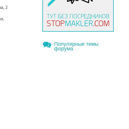
а, 2
л.
Популярные темы
форума