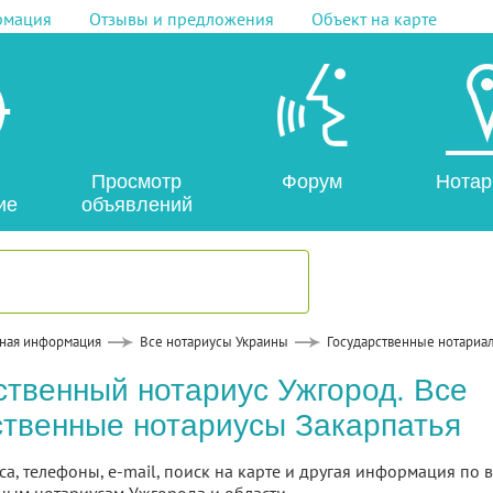
рмация
Отзывы и предложения
Объект на карте
Просмотр
Форум
Нотар
ие
объявлений
ная информация
Все нотариусы Украины
Государственные нотариа
ственный нотариус Ужгород. Все
ственные нотариусы Закарпатья
са, телефоны, e-mail, поиск на карте и другая информация по 