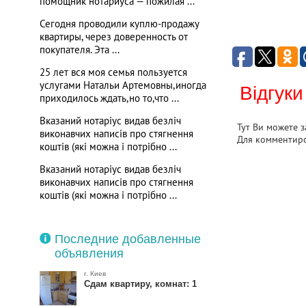
помощник нотариуса — пожилая ...
Сегодня проводили куплю-продажу
квартиры, через доверенность от
покупателя. Эта ...
25 лет вся моя семья пользуется
услугами Натальи Артемовны,иногда
Відгуки
приходилось ждать,но то,что ...
Вказаний нотаріус видав безліч
Тут Ви можете з
виконавчих написів про стягнення
Для комментир
коштів (які можна і потрібно ...
Вказаний нотаріус видав безліч
виконавчих написів про стягнення
коштів (які можна і потрібно ...
Последние добавленные
объявления
г. Киев
Сдам квартиру, комнат: 1