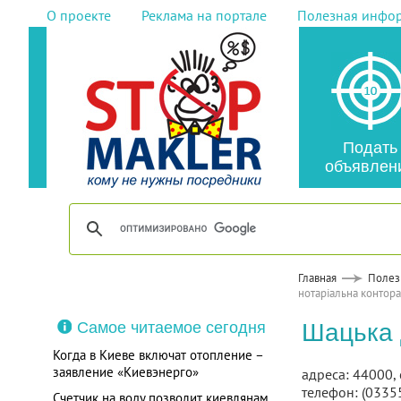
О проекте
Реклама на портале
Полезная инфо
Подать
объявлен
Главная
Полез
нотаріальна контора
Самое читаемое сегодня
Шацька 
Когда в Киеве включат отопление –
заявление «Киевэнерго»
адреса: 44000, 
телефон: (0335
Счетчик на воду позволит киевлянам