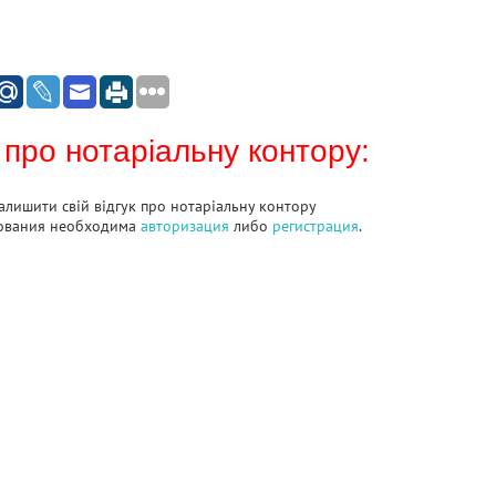
 про нотаріальну контору:
алишити свій відгук про нотаріальну контору
ования необходима
авторизация
либо
регистрация
.