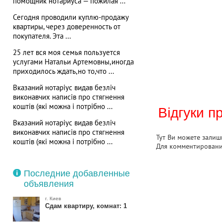
помощник нотариуса — пожилая ...
Сегодня проводили куплю-продажу
квартиры, через доверенность от
покупателя. Эта ...
25 лет вся моя семья пользуется
услугами Натальи Артемовны,иногда
приходилось ждать,но то,что ...
Вказаний нотаріус видав безліч
виконавчих написів про стягнення
коштів (які можна і потрібно ...
Відгуки п
Вказаний нотаріус видав безліч
виконавчих написів про стягнення
Тут Ви можете залиши
коштів (які можна і потрібно ...
Для комментирован
Последние добавленные
объявления
г. Киев
Сдам квартиру, комнат: 1