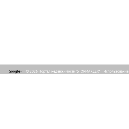
Google+
© 2026 Портал недвижимости "STOPMAKLER" Использование л