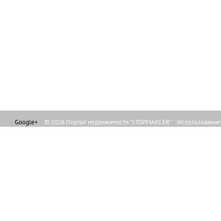
Google+
© 2026 Портал недвижимости "STOPMAKLER" Использование л