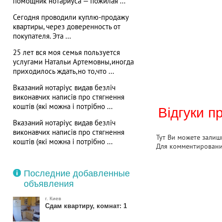
помощник нотариуса — пожилая ...
Сегодня проводили куплю-продажу
квартиры, через доверенность от
покупателя. Эта ...
25 лет вся моя семья пользуется
услугами Натальи Артемовны,иногда
приходилось ждать,но то,что ...
Вказаний нотаріус видав безліч
виконавчих написів про стягнення
коштів (які можна і потрібно ...
Відгуки п
Вказаний нотаріус видав безліч
виконавчих написів про стягнення
Тут Ви можете залиши
коштів (які можна і потрібно ...
Для комментирован
Последние добавленные
объявления
г. Киев
Сдам квартиру, комнат: 1