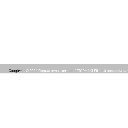
Google+
© 2026 Портал недвижимости "STOPMAKLER" Использование л