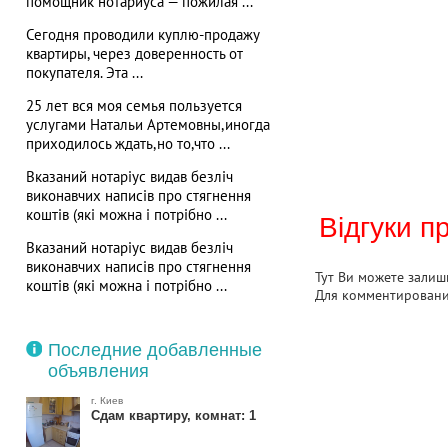
помощник нотариуса — пожилая ...
Сегодня проводили куплю-продажу
квартиры, через доверенность от
покупателя. Эта ...
25 лет вся моя семья пользуется
услугами Натальи Артемовны,иногда
приходилось ждать,но то,что ...
Вказаний нотаріус видав безліч
виконавчих написів про стягнення
коштів (які можна і потрібно ...
Відгуки п
Вказаний нотаріус видав безліч
виконавчих написів про стягнення
Тут Ви можете залиши
коштів (які можна і потрібно ...
Для комментирован
Последние добавленные
объявления
г. Киев
Сдам квартиру, комнат: 1