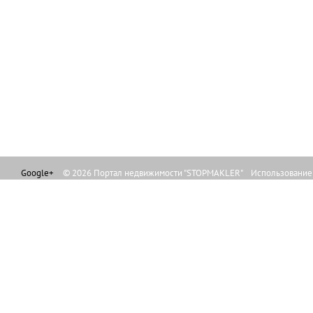
Google+
© 2026 Портал недвижимости "STOPMAKLER" Использование л