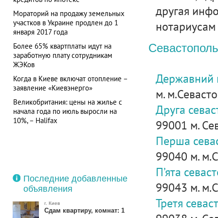
другая инф
Мораторий на продажу земельных
участков в Украине продлен до 1
нотариусам 
января 2017 года
Более 65% квартплаты идут на
Севастопол
заработную плату сотрудникам
ЖЭКов
Державний н
Когда в Киеве включат отопление –
заявление «Киевэнерго»
м. м.Севасто
Великобритания: цены на жилье с
Друга севас
начала года по июль выросли на
10%, – Halifax
99001 м. Сев
Перша севас
99040 м. м.
П’ята севас
Последние добавленные
99043 м. м.С
объявления
Третя севас
г. Киев
Сдам квартиру, комнат: 1