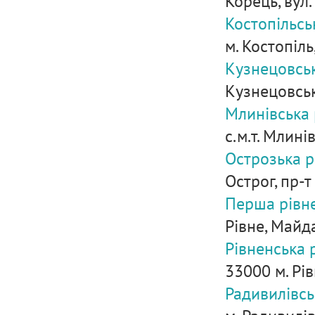
Корець, вул. 
Костопільсь
м. Костопіль
Кузнецовськ
Кузнецовськ
Млинівська 
с.м.т. Млинів
Острозька р
Острог, пр-т
Перша рівне
Рівне, Майд
Рівненська 
33000 м. Рів
Радивилівсь