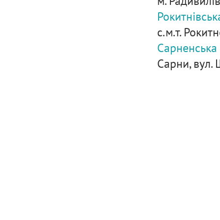
м. Радивилів
Рокитнівськ
с.м.т. Рокитн
Сарненська
Сарни, вул.