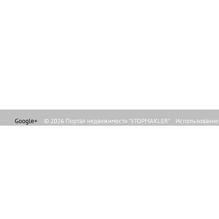
Google+
© 2026 Портал недвижимости "STOPMAKLER" Использование л