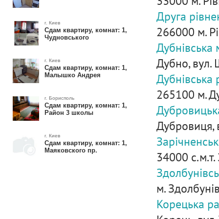
33000 м. Рів
Друга рівне
г. Киев
266000 м. Рі
Сдам квартиру, комнат: 1,
Чудновського
Дубнівська 
Дубно, вул.
г. Киев
Сдам квартиру, комнат: 1,
Дубнівська 
Малышко Андрея
265100 м. Ду
г. Борисполь
Сдам квартиру, комнат: 1,
Дубровицьк
Район 3 школы
Дубровиця, 
г. Киев
Зарічненськ
Сдам квартиру, комнат: 1,
Маяковского пр.
34000 с.м.т.
Здолбунівсь
м. Здолбунів
Корецька р