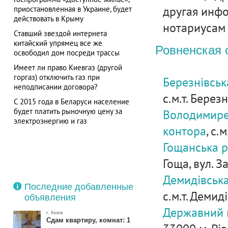
другая инф
приостановленная в Украине, будет
действовать в Крыму
нотариусам 
Ставший звездой интернета
китайский упрямец все же
Ровненская 
освободил дом посреди трассы
Имеет ли право Киевгаз (другой
горгаз) отключить газ при
Березнівськ
неподписании договора?
с.м.т. Березн
С 2015 года в Беларуси население
будет платить рыночную цену за
Володимире
электроэнергию и газ
контора
, с.
Гощанська р
Гоща, вул. За
Демидівська
Последние добавленные
с.м.т. Демиді
объявления
Державний н
г. Киев
Сдам квартиру, комнат: 1