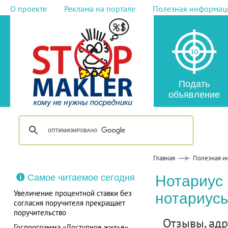
О проекте
Реклама на портале
Полезная информац
Подать
объявление
Главная
Полезная и
Самое читаемое сегодня
Нотариус 
Увеличение процентной ставки без
нотариусы
согласия поручителя прекращает
поручительство
Отзывы, адре
Госпрограмма «Доступное жилье»,