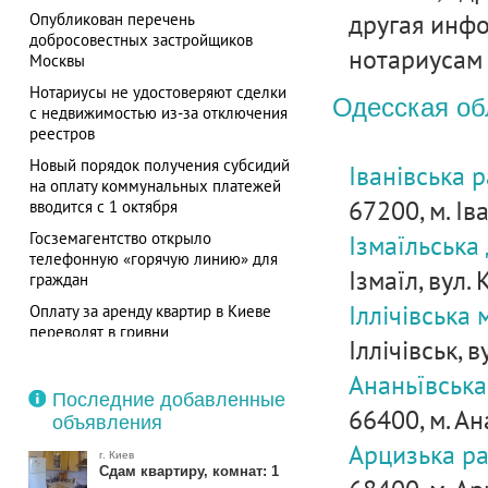
другая инф
Опубликован перечень
добросовестных застройщиков
нотариусам 
Москвы
Нотариусы не удостоверяют сделки
Одесская об
с недвижимостью из-за отключения
реестров
Новый порядок получения субсидий
Іванівська 
на оплату коммунальных платежей
67200, м. Іва
вводится с 1 октября
Госземагентство открыло
Ізмаїльська
телефонную «горячую линию» для
Ізмаїл, вул.
граждан
Іллічівська
Оплату за аренду квартир в Киеве
переводят в гривни
Іллічівськ, 
Ананьївська
Последние добавленные
66400, м. Ан
объявления
Арцизька р
г. Киев
Сдам квартиру, комнат: 1