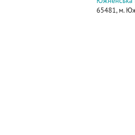
Южненська м
65481, м. Южн