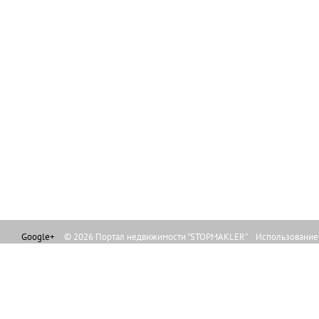
Google+
© 2026 Портал недвижимости "STOPMAKLER" Использование л