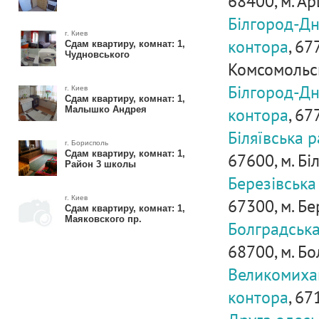
68400, м. Ар
Білгород-Дн
г. Киев
контора
, 67
Сдам квартиру, комнат: 1,
Чудновського
Комсомольсь
Білгород-Дн
г. Киев
Сдам квартиру, комнат: 1,
контора
, 67
Малышко Андрея
Біляївська 
г. Борисполь
Сдам квартиру, комнат: 1,
67600, м. Біл
Район 3 школы
Березівська
г. Киев
67300, м. Бе
Сдам квартиру, комнат: 1,
Маяковского пр.
Болградська
68700, м. Бо
Великомиха
контора
, 67