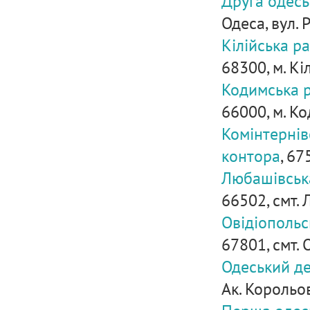
Друга одесь
Одеса, вул. 
Кілійська р
68300, м. Кіл
Кодимська 
66000, м. Ко
Комінтернів
контора
, 67
Любашівськ
66502, смт. 
Овідіопольс
67801, смт. 
Одеський де
Ак. Корольов