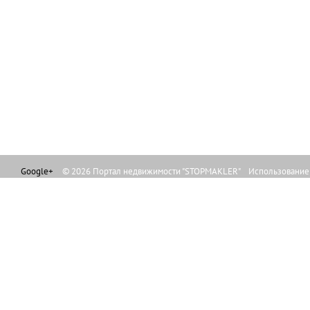
Google+
© 2026 Портал недвижимости "STOPMAKLER" Использование л