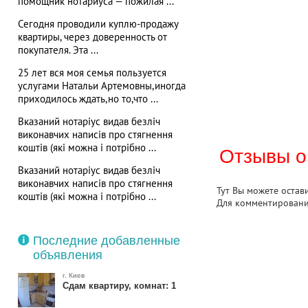
помощник нотариуса — пожилая ...
Сегодня проводили куплю-продажу
квартиры, через доверенность от
покупателя. Эта ...
25 лет вся моя семья пользуется
услугами Натальи Артемовны,иногда
приходилось ждать,но то,что ...
Вказаний нотаріус видав безліч
виконавчих написів про стягнення
коштів (які можна і потрібно ...
Отзывы о
Вказаний нотаріус видав безліч
виконавчих написів про стягнення
Тут Вы можете остав
коштів (які можна і потрібно ...
Для комментирован
Последние добавленные
объявления
г. Киев
Сдам квартиру, комнат: 1