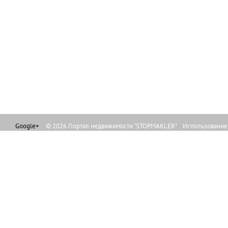
Google+
© 2026 Портал недвижимости "STOPMAKLER" Использование л