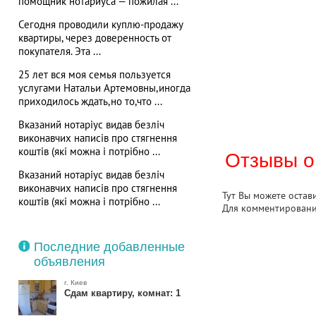
помощник нотариуса — пожилая ...
Сегодня проводили куплю-продажу
квартиры, через доверенность от
покупателя. Эта ...
25 лет вся моя семья пользуется
услугами Натальи Артемовны,иногда
приходилось ждать,но то,что ...
Вказаний нотаріус видав безліч
виконавчих написів про стягнення
коштів (які можна і потрібно ...
Отзывы о
Вказаний нотаріус видав безліч
виконавчих написів про стягнення
Тут Вы можете остав
коштів (які можна і потрібно ...
Для комментирован
Последние добавленные
объявления
г. Киев
Сдам квартиру, комнат: 1