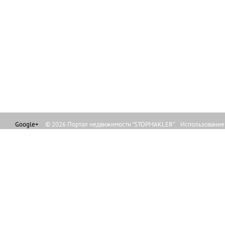
Google+
© 2026 Портал недвижимости "STOPMAKLER" Использование л