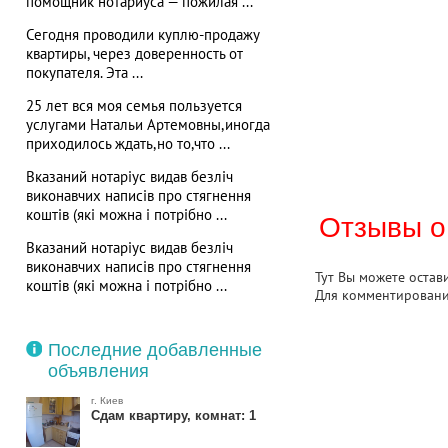
помощник нотариуса — пожилая ...
Сегодня проводили куплю-продажу
квартиры, через доверенность от
покупателя. Эта ...
25 лет вся моя семья пользуется
услугами Натальи Артемовны,иногда
приходилось ждать,но то,что ...
Вказаний нотаріус видав безліч
виконавчих написів про стягнення
коштів (які можна і потрібно ...
Отзывы о
Вказаний нотаріус видав безліч
виконавчих написів про стягнення
Тут Вы можете остав
коштів (які можна і потрібно ...
Для комментирован
Последние добавленные
объявления
г. Киев
Сдам квартиру, комнат: 1