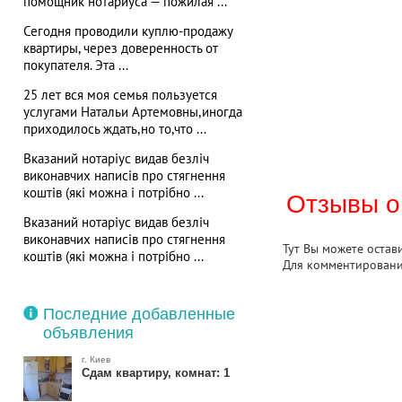
помощник нотариуса — пожилая ...
Сегодня проводили куплю-продажу
квартиры, через доверенность от
покупателя. Эта ...
25 лет вся моя семья пользуется
услугами Натальи Артемовны,иногда
приходилось ждать,но то,что ...
Вказаний нотаріус видав безліч
виконавчих написів про стягнення
коштів (які можна і потрібно ...
Отзывы о
Вказаний нотаріус видав безліч
виконавчих написів про стягнення
Тут Вы можете остав
коштів (які можна і потрібно ...
Для комментирован
Последние добавленные
объявления
г. Киев
Сдам квартиру, комнат: 1