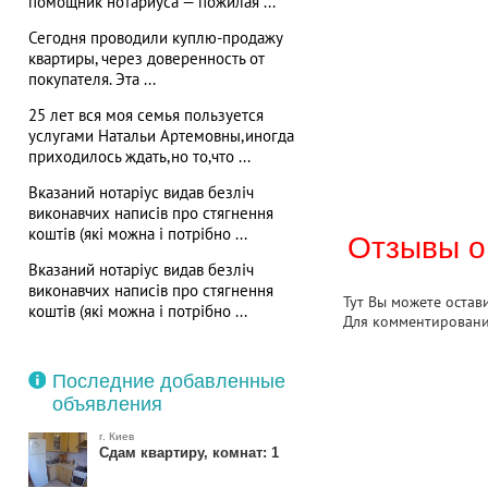
помощник нотариуса — пожилая ...
Сегодня проводили куплю-продажу
квартиры, через доверенность от
покупателя. Эта ...
25 лет вся моя семья пользуется
услугами Натальи Артемовны,иногда
приходилось ждать,но то,что ...
Вказаний нотаріус видав безліч
виконавчих написів про стягнення
коштів (які можна і потрібно ...
Отзывы о
Вказаний нотаріус видав безліч
виконавчих написів про стягнення
Тут Вы можете остав
коштів (які можна і потрібно ...
Для комментирован
Последние добавленные
объявления
г. Киев
Сдам квартиру, комнат: 1