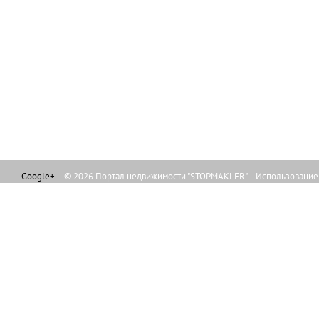
Google+
© 2026 Портал недвижимости "STOPMAKLER" Использование л