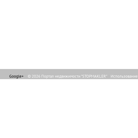
Google+
© 2026 Портал недвижимости "STOPMAKLER" Использование л