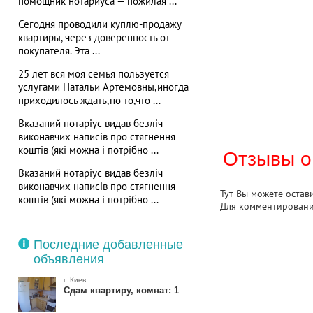
помощник нотариуса — пожилая ...
Сегодня проводили куплю-продажу
квартиры, через доверенность от
покупателя. Эта ...
25 лет вся моя семья пользуется
услугами Натальи Артемовны,иногда
приходилось ждать,но то,что ...
Вказаний нотаріус видав безліч
виконавчих написів про стягнення
коштів (які можна і потрібно ...
Отзывы о
Вказаний нотаріус видав безліч
виконавчих написів про стягнення
Тут Вы можете остав
коштів (які можна і потрібно ...
Для комментирован
Последние добавленные
объявления
г. Киев
Сдам квартиру, комнат: 1