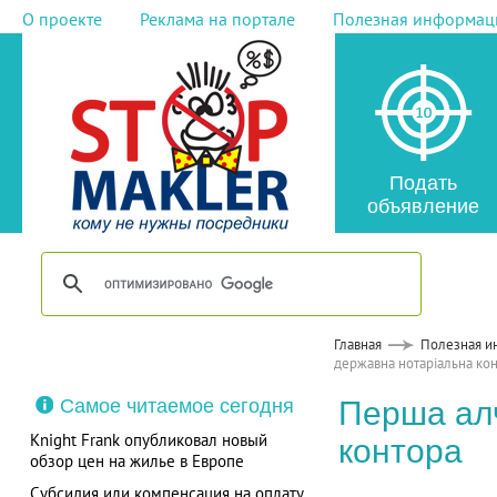
О проекте
Реклама на портале
Полезная информац
Подать
объявление
Главная
Полезная и
державна нотаріальна ко
Самое читаемое сегодня
Перша ал
Knight Frank опубликовал новый
контора
обзор цен на жилье в Европе
Субсидия или компенсация на оплату