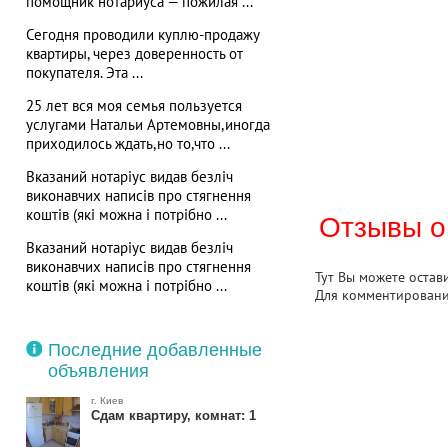
помощник нотариуса — пожилая ...
Сегодня проводили куплю-продажу
квартиры, через доверенность от
покупателя. Эта ...
25 лет вся моя семья пользуется
услугами Натальи Артемовны,иногда
приходилось ждать,но то,что ...
Вказаний нотаріус видав безліч
виконавчих написів про стягнення
коштів (які можна і потрібно ...
Отзывы о
Вказаний нотаріус видав безліч
виконавчих написів про стягнення
Тут Вы можете остав
коштів (які можна і потрібно ...
Для комментирован
Последние добавленные
объявления
г. Киев
Сдам квартиру, комнат: 1