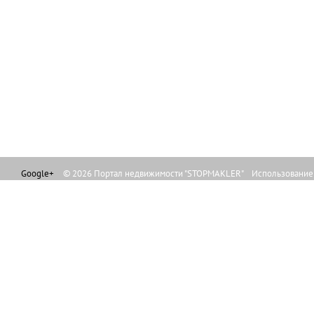
Google+
© 2026 Портал недвижимости "STOPMAKLER" Использование л