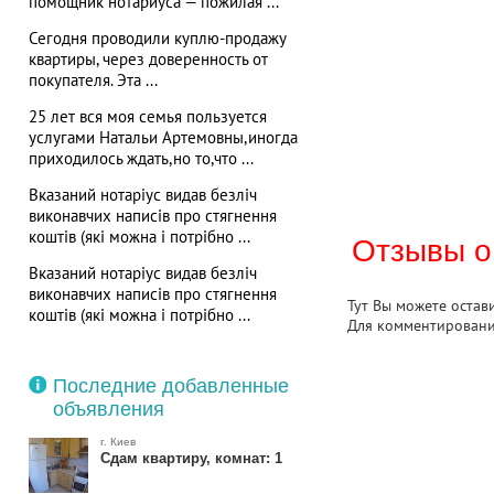
помощник нотариуса — пожилая ...
Сегодня проводили куплю-продажу
квартиры, через доверенность от
покупателя. Эта ...
25 лет вся моя семья пользуется
услугами Натальи Артемовны,иногда
приходилось ждать,но то,что ...
Вказаний нотаріус видав безліч
виконавчих написів про стягнення
коштів (які можна і потрібно ...
Отзывы о
Вказаний нотаріус видав безліч
виконавчих написів про стягнення
Тут Вы можете остав
коштів (які можна і потрібно ...
Для комментирован
Последние добавленные
объявления
г. Киев
Сдам квартиру, комнат: 1