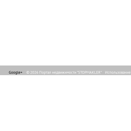
Google+
© 2026 Портал недвижимости "STOPMAKLER" Использование л