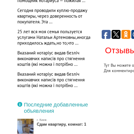
помощник нотариуса — пожилая ...
Сегодня проводили куплю-продажу
квартиры, через доверенность от
покупателя. Эта ...
25 лет вся моя семья пользуется
услугами Натальи Артемовны,иногда
приходилось ждать,но то,что ...
Отзывы
Вказаний нотаріус видав безліч
виконавчих написів про стягнення
коштів (які можна і потрібно ...
Тут Вы можете 
Для комментир
Вказаний нотаріус видав безліч
виконавчих написів про стягнення
коштів (які можна і потрібно ...
Последние добавленные
объявления
г. Киев
Сдам квартиру, комнат: 1