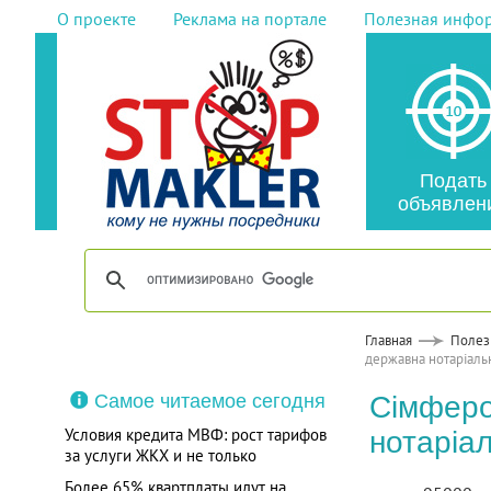
О проекте
Реклама на портале
Полезная инфо
Подать
объявлен
Главная
Полез
державна нотаріаль
Самое читаемое сегодня
Сімферо
Условия кредита МВФ: рост тарифов
нотаріа
за услуги ЖКХ и не только
Более 65% квартплаты идут на