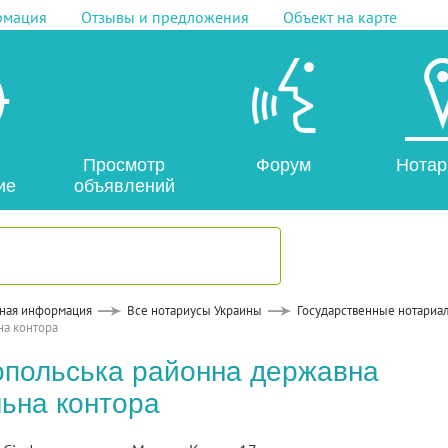
рмация
Отзывы и предложения
Объект на карте
Просмотр
Форум
Нотар
ие
объявлений
ная информация
Все нотариусы Украины
Государственные нотариа
на контора
польська районна державна
льна контора