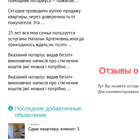
помощник нотариуса — пожилая ...
Сегодня проводили куплю-продажу
квартиры, через доверенность от
покупателя. Эта ...
25 лет вся моя семья пользуется
услугами Натальи Артемовны,иногда
приходилось ждать,но то,что ...
Вказаний нотаріус видав безліч
виконавчих написів про стягнення
коштів (які можна і потрібно ...
Отзывы о
Вказаний нотаріус видав безліч
виконавчих написів про стягнення
Тут Вы можете остав
коштів (які можна і потрібно ...
Для комментирован
Последние добавленные
объявления
г. Киев
Сдам квартиру, комнат: 1