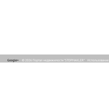
Google+
© 2026 Портал недвижимости "STOPMAKLER" Использование л