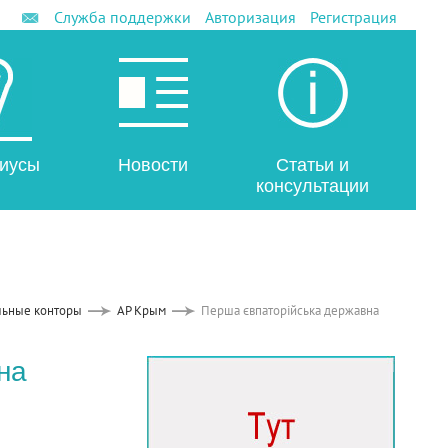
Служба поддержки
Авторизация
Регистрация
иусы
Новости
Статьи и
консультации
льные конторы
АР Крым
Перша євпаторійська державна
на