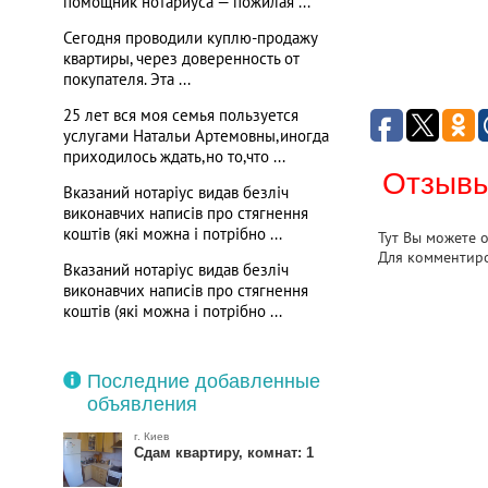
помощник нотариуса — пожилая ...
Сегодня проводили куплю-продажу
квартиры, через доверенность от
покупателя. Эта ...
25 лет вся моя семья пользуется
услугами Натальи Артемовны,иногда
приходилось ждать,но то,что ...
Отзывы
Вказаний нотаріус видав безліч
виконавчих написів про стягнення
коштів (які можна і потрібно ...
Тут Вы можете 
Для комментир
Вказаний нотаріус видав безліч
виконавчих написів про стягнення
коштів (які можна і потрібно ...
Последние добавленные
объявления
г. Киев
Сдам квартиру, комнат: 1