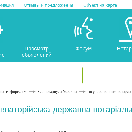
рмация
Отзывы и предложения
Объект на карте
Просмотр
Форум
Нотар
ие
объявлений
ная информация
Все нотариусы Украины
Государственные нотариа
впаторійська державна нотаріаль