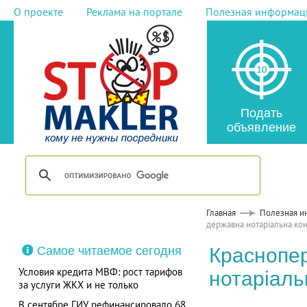
О проекте
Реклама на портале
Полезная информац
Подать
объявление
Главная
Полезная и
державна нотаріальна ко
Самое читаемое сегодня
Краснопе
Условия кредита МВФ: рост тарифов
нотаріаль
за услуги ЖКХ и не только
В сентябре ГИУ рефинансировало 68