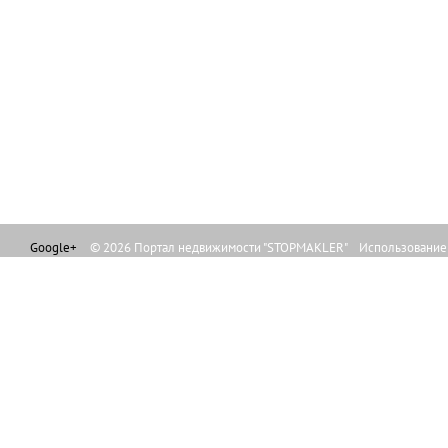
Google+
© 2026 Портал недвижимости "STOPMAKLER" Использование л