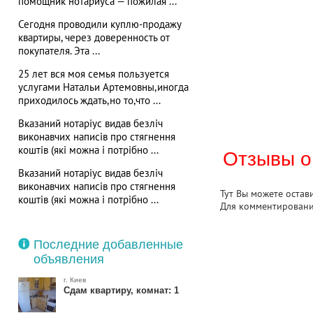
помощник нотариуса — пожилая ...
Сегодня проводили куплю-продажу
квартиры, через доверенность от
покупателя. Эта ...
25 лет вся моя семья пользуется
услугами Натальи Артемовны,иногда
приходилось ждать,но то,что ...
Вказаний нотаріус видав безліч
виконавчих написів про стягнення
коштів (які можна і потрібно ...
Отзывы о
Вказаний нотаріус видав безліч
виконавчих написів про стягнення
Тут Вы можете остав
коштів (які можна і потрібно ...
Для комментирован
Последние добавленные
объявления
г. Киев
Сдам квартиру, комнат: 1