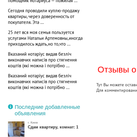
помощник нотариуса — пожилая ...
Сегодня проводили куплю-продажу
квартиры, через доверенность от
покупателя. Эта ...
25 лет вся моя семья пользуется
услугами Натальи Артемовны,иногда
приходилось ждать,но то,что ...
Вказаний нотаріус видав безліч
виконавчих написів про стягнення
коштів (які можна і потрібно ...
Отзывы о
Вказаний нотаріус видав безліч
виконавчих написів про стягнення
Тут Вы можете остав
коштів (які можна і потрібно ...
Для комментирован
Последние добавленные
объявления
г. Киев
Сдам квартиру, комнат: 1