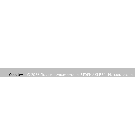
Google+
© 2026 Портал недвижимости "STOPMAKLER" Использование л