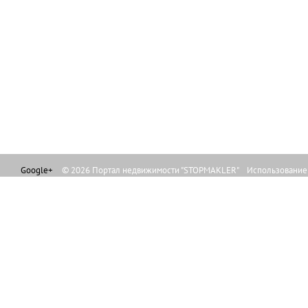
Google+
© 2026 Портал недвижимости "STOPMAKLER" Использование л