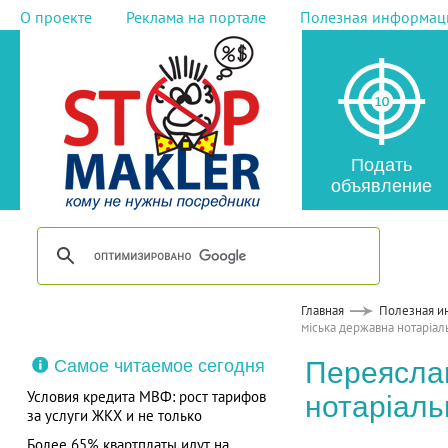
О проекте
Реклама на портале
Полезная информац
Подать
объявление
Главная
Полезная и
міська державна нотаріал
Самое читаемое сегодня
Переясла
Условия кредита МВФ: рост тарифов
нотаріаль
за услуги ЖКХ и не только
Более 65% квартплаты идут на