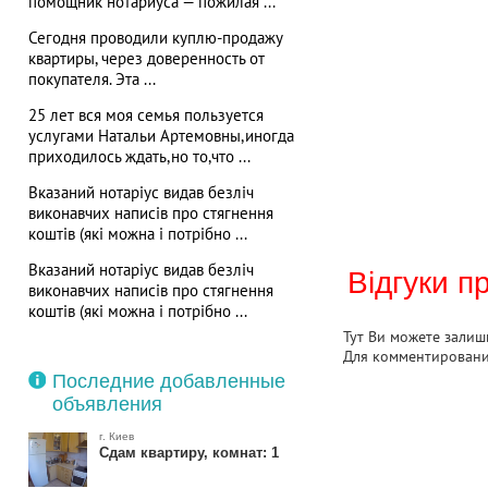
помощник нотариуса — пожилая ...
Сегодня проводили куплю-продажу
квартиры, через доверенность от
покупателя. Эта ...
25 лет вся моя семья пользуется
услугами Натальи Артемовны,иногда
приходилось ждать,но то,что ...
Вказаний нотаріус видав безліч
виконавчих написів про стягнення
коштів (які можна і потрібно ...
Вказаний нотаріус видав безліч
Відгуки п
виконавчих написів про стягнення
коштів (які можна і потрібно ...
Тут Ви можете залиши
Для комментирован
Последние добавленные
объявления
г. Киев
Сдам квартиру, комнат: 1