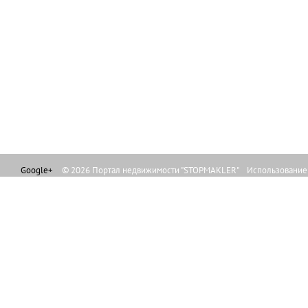
Google+
© 2026 Портал недвижимости "STOPMAKLER" Использование л