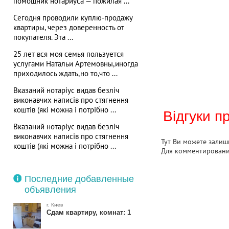
помощник нотариуса — пожилая ...
Сегодня проводили куплю-продажу
квартиры, через доверенность от
покупателя. Эта ...
25 лет вся моя семья пользуется
услугами Натальи Артемовны,иногда
приходилось ждать,но то,что ...
Вказаний нотаріус видав безліч
виконавчих написів про стягнення
коштів (які можна і потрібно ...
Відгуки п
Вказаний нотаріус видав безліч
виконавчих написів про стягнення
Тут Ви можете залиши
коштів (які можна і потрібно ...
Для комментирован
Последние добавленные
объявления
г. Киев
Сдам квартиру, комнат: 1