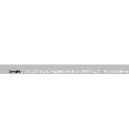
Google+
© 2026 Портал недвижимости "STOPMAKLER" Использование л