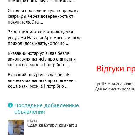
помощник нотариуса — пожилая ...
Сегодня проводили куплю-продажу
квартиры, через доверенность от
покупателя. Эта ...
25 лет вся моя семья пользуется
услугами Натальи Артемовны,иногда
приходилось ждать,но то,что ...
Вказаний нотаріус видав безліч
виконавчих написів про стягнення
коштів (які можна і потрібно ...
Відгуки п
Вказаний нотаріус видав безліч
виконавчих написів про стягнення
Тут Ви можете залиши
коштів (які можна і потрібно ...
Для комментирован
Последние добавленные
объявления
г. Киев
Сдам квартиру, комнат: 1