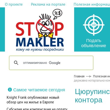
О проекте
Реклама на портале
Полезная информац
Подать
объявление
Главная
Полезная и
державна нотаріальна ко
Самое читаемое сегодня
Цюрупинс
Knight Frank опубликовал новый
контора
обзор цен на жилье в Европе
Субсидия или компенсация на оплату