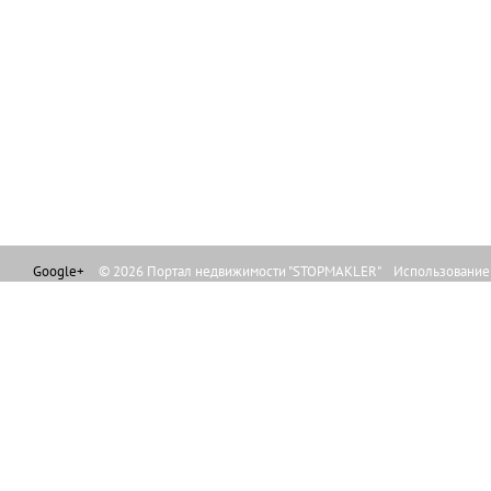
Google+
© 2026 Портал недвижимости "STOPMAKLER" Использование л