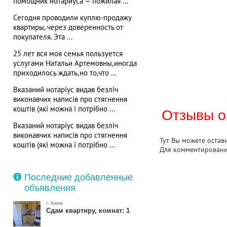
помощник нотариуса — пожилая ...
Сегодня проводили куплю-продажу
квартиры, через доверенность от
покупателя. Эта ...
25 лет вся моя семья пользуется
услугами Натальи Артемовны,иногда
приходилось ждать,но то,что ...
Вказаний нотаріус видав безліч
виконавчих написів про стягнення
коштів (які можна і потрібно ...
Отзывы о
Вказаний нотаріус видав безліч
виконавчих написів про стягнення
Тут Вы можете остав
коштів (які можна і потрібно ...
Для комментирован
Последние добавленные
объявления
г. Киев
Сдам квартиру, комнат: 1