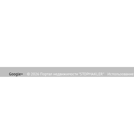
Google+
© 2026 Портал недвижимости "STOPMAKLER" Использование л