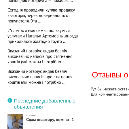
помощник нотариуса — пожилая ...
Сегодня проводили куплю-продажу
квартиры, через доверенность от
покупателя. Эта ...
25 лет вся моя семья пользуется
услугами Натальи Артемовны,иногда
приходилось ждать,но то,что ...
Вказаний нотаріус видав безліч
виконавчих написів про стягнення
коштів (які можна і потрібно ...
Вказаний нотаріус видав безліч
Отзывы о
виконавчих написів про стягнення
коштів (які можна і потрібно ...
Тут Вы можете остав
Для комментирован
Последние добавленные
объявления
г. Киев
Сдам квартиру, комнат: 1