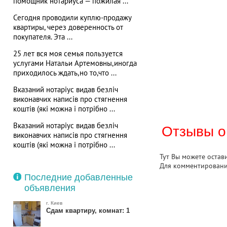
помощник нотариуса — пожилая ...
Сегодня проводили куплю-продажу
квартиры, через доверенность от
покупателя. Эта ...
25 лет вся моя семья пользуется
услугами Натальи Артемовны,иногда
приходилось ждать,но то,что ...
Вказаний нотаріус видав безліч
виконавчих написів про стягнення
коштів (які можна і потрібно ...
Вказаний нотаріус видав безліч
Отзывы о
виконавчих написів про стягнення
коштів (які можна і потрібно ...
Тут Вы можете остав
Для комментирован
Последние добавленные
объявления
г. Киев
Сдам квартиру, комнат: 1