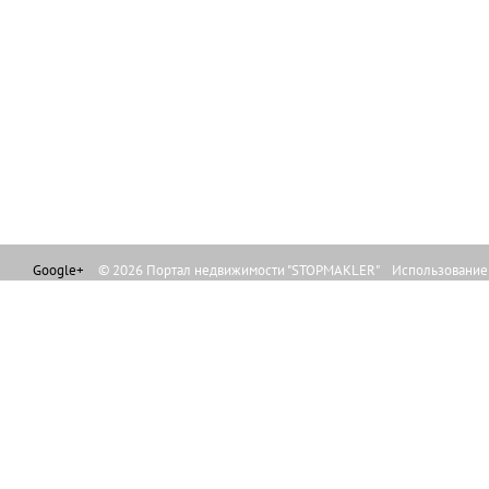
Google+
© 2026 Портал недвижимости "STOPMAKLER" Использование л