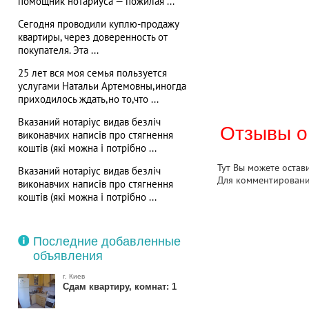
помощник нотариуса — пожилая ...
Сегодня проводили куплю-продажу
квартиры, через доверенность от
покупателя. Эта ...
25 лет вся моя семья пользуется
услугами Натальи Артемовны,иногда
приходилось ждать,но то,что ...
Вказаний нотаріус видав безліч
Отзывы о
виконавчих написів про стягнення
коштів (які можна і потрібно ...
Тут Вы можете остав
Вказаний нотаріус видав безліч
Для комментирован
виконавчих написів про стягнення
коштів (які можна і потрібно ...
Последние добавленные
объявления
г. Киев
Сдам квартиру, комнат: 1