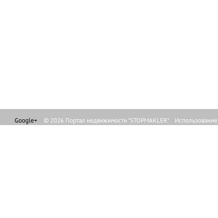
Google+
© 2026 Портал недвижимости "STOPMAKLER" Использование л