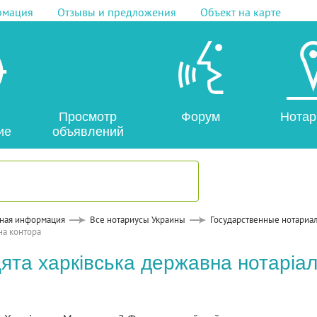
рмация
Отзывы и предложения
Объект на карте
Просмотр
Форум
Нотар
ие
объявлений
ная информация
Все нотариусы Украины
Государственные нотариа
на контора
ята харківська державна нотаріа