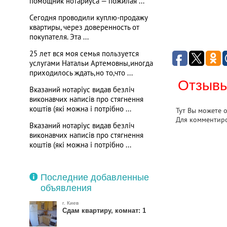
помощник нотариуса — пожилая ...
Сегодня проводили куплю-продажу
квартиры, через доверенность от
покупателя. Эта ...
25 лет вся моя семья пользуется
услугами Натальи Артемовны,иногда
приходилось ждать,но то,что ...
Отзывы
Вказаний нотаріус видав безліч
виконавчих написів про стягнення
коштів (які можна і потрібно ...
Тут Вы можете 
Для комментир
Вказаний нотаріус видав безліч
виконавчих написів про стягнення
коштів (які можна і потрібно ...
Последние добавленные
объявления
г. Киев
Сдам квартиру, комнат: 1