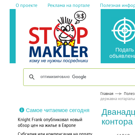
О проекте
Реклама на портале
Полезная инфо
Подать
объявлен
Главная
Полез
державна нотаріаль
Самое читаемое сегодня
Дванадц
Knight Frank опубликовал новый
контора
обзор цен на жилье в Европе
Субсидия или компенсация на оплату