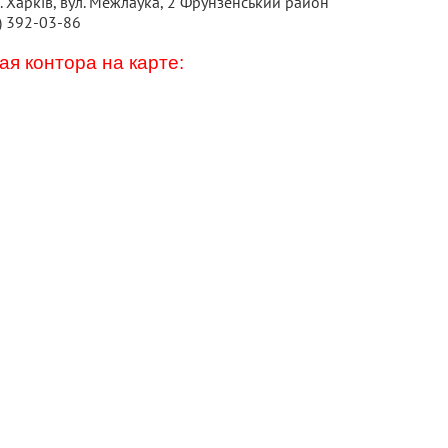
. Харків, вул. Межлаука, 2 Фрунзенський район
) 392-03-86
я контора на карте: