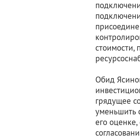
подключени
подключени
присоединен
контролиров
стоимости, 
ресурсосна
Обид Ясинов
инвестицио
грядущее с
уменьшить 
его оценке,
согласовани