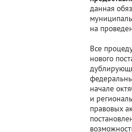
данная обя
муниципаль
на проведен
Все процеду
нового пос
дублирующи
федеральным
начале октя
и регионал
правовых а
постановле
возможност