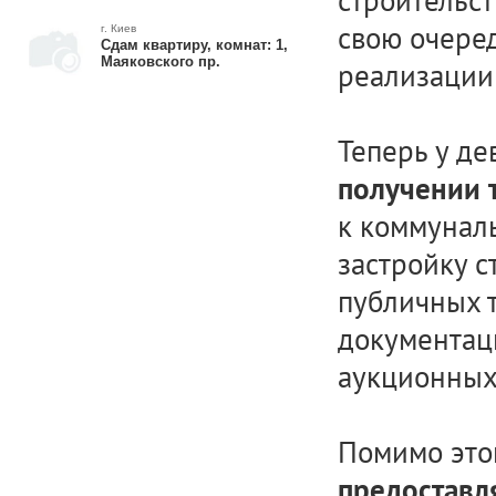
строительст
свою очере
г. Киев
Сдам квартиру, комнат: 1,
Маяковского пр.
реализации 
Теперь у д
получении 
к коммуналь
застройку с
публичных 
документац
аукционных
Помимо это
предоставл