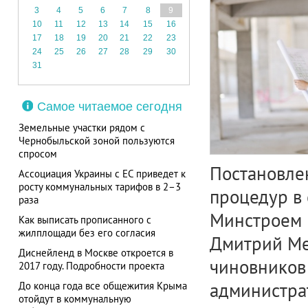
3
4
5
6
7
8
9
10
11
12
13
14
15
16
17
18
19
20
21
22
23
24
25
26
27
28
29
30
31
Самое читаемое сегодня
Земельные участки рядом с
Чернобыльской зоной пользуются
спросом
Постановле
Ассоциация Украины с ЕС приведет к
росту коммунальных тарифов в 2–3
процедур в 
раза
Минстроем 
Как выписать прописанного с
жилплощади без его согласия
Дмитрий Ме
Диснейленд в Москве откроется в
чиновников
2017 году. Подробности проекта
администра
До конца года все общежития Крыма
отойдут в коммунальную