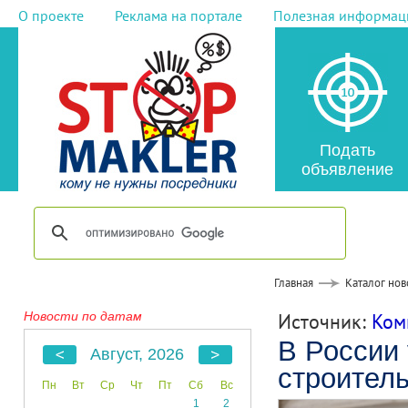
О проекте
Реклама на портале
Полезная информац
Подать
объявление
Главная
Каталог нов
Новости по датам
Источник:
Ком
В России
Август, 2026
строител
Пн
Вт
Ср
Чт
Пт
Сб
Вс
1
2