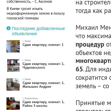
на строител
собственность, – С. Аксенов
В Киеве грозят изъять
тогда как р
недооформленную землю в пользу
городской громады
Михаил Мень
Последние добавленные
объявления
что максим
г. Киев
от
процедур
Сдам квартиру, комнат: 1
объектов н
многокварт
г. Киев
Сдам квартиру, комнат: 1,
. Для ин
65
Чудновського
сократится 
г. Киев
Сдам квартиру, комнат: 1,
земель – со
Малышко Андрея
г. Борисполь
Принятые м
Сдам квартиру, комнат: 1,
Район 3 школы