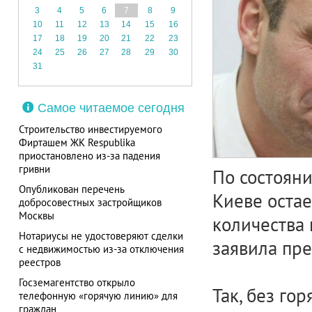
3
4
5
6
7
8
9
10
11
12
13
14
15
16
17
18
19
20
21
22
23
24
25
26
27
28
29
30
31
Самое читаемое сегодня
Строительство инвестируемого
Фирташем ЖК Respublika
приостановлено из-за падения
гривни
По состояни
Опубликован перечень
Киеве остае
добросовестных застройщиков
Москвы
количества 
Нотариусы не удостоверяют сделки
заявила пр
с недвижимостью из-за отключения
реестров
Госземагентство открыло
Так, без го
телефонную «горячую линию» для
граждан