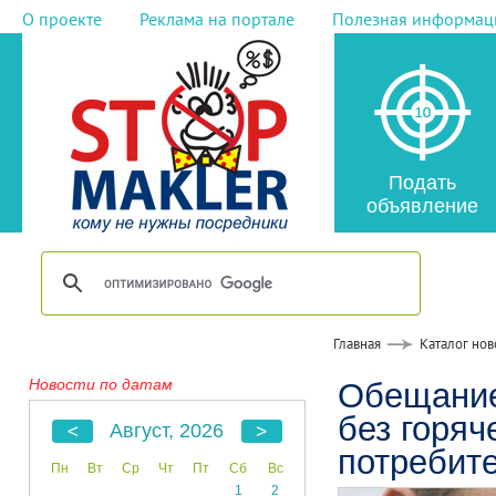
О проекте
Реклама на портале
Полезная информац
Подать
объявление
Главная
Каталог нов
Новости по датам
Обещание
без горяч
Август, 2026
потребит
Пн
Вт
Ср
Чт
Пт
Сб
Вс
1
2