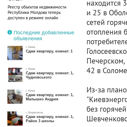
находится 3
Реестр объектов недвижимости
и 25 в Обо
Республики Молдова теперь
доступен в режиме онлайн
сетей горя
Кадастровая карта Украины. Правила
отопления б
пользования
Последние добавленные
объявления
потребителе
г. Киев
Голосеевско
Сдам квартиру, комнат: 1
Печерском, 
42 в Солом
г. Киев
Сдам квартиру, комнат: 1,
Чудновського
Из-за план
г. Киев
Сдам квартиру, комнат: 1,
"Киевэнерго
Малышко Андрея
без горячей
г. Борисполь
Шевченковск
Сдам квартиру, комнат: 1,
Район 3 школы