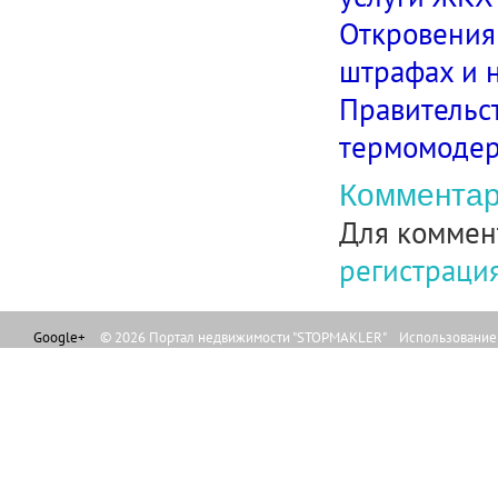
Откровения
штрафах и н
Правительс
термомодер
Комментар
Для коммен
регистраци
Google+
© 2026 Портал недвижимости "STOPMAKLER" Использование л