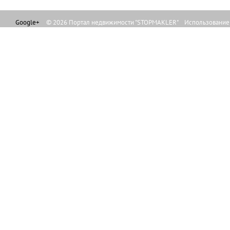
Google+
© 2026 Портал недвижимости "STOPMAKLER" Использование л