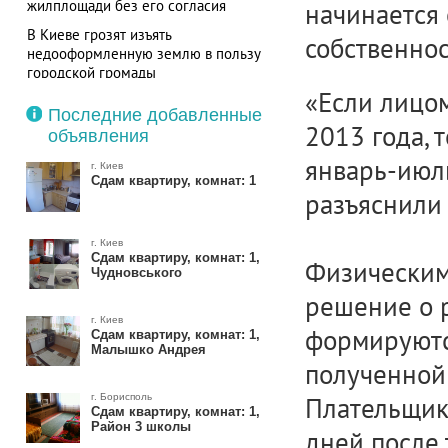
жилплощади без его согласия
начинается 
В Киеве грозят изъять
собственнос
недооформленную землю в пользу
городской громады
«Если лицом
Последние добавленные
2013 года, 
объявления
январь-июль,
г. Киев
Сдам квартиру, комнат: 1
разъяснили
г. Киев
Сдам квартиру, комнат: 1,
Физическим
Чудновського
решение о 
г. Киев
формируютс
Сдам квартиру, комнат: 1,
Малышко Андрея
полученной 
г. Борисполь
Плательщик
Сдам квартиру, комнат: 1,
Район 3 школы
дней после 