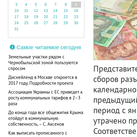
3
4
5
6
7
8
9
10
11
12
13
14
15
16
17
18
19
20
21
22
23
24
25
26
27
28
29
30
31
Самое читаемое сегодня
Земельные участки рядом с
Чернобыльской зоной пользуются
Представит
спросом
сборов разъ
Диснейленд в Москве откроется в
2017 году. Подробности проекта
календарног
Ассоциация Украины с ЕС приведет к
предыдущий
росту коммунальных тарифов в 2–3
раза
период с ян
До конца года все общежития Крыма
отойдут в коммунальную
утрачено пр
собственность, – С. Аксенов
Соответстве
Как выписать прописанного с