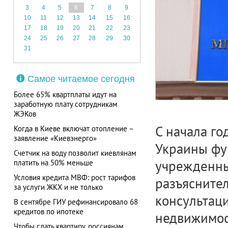
3
4
5
6
7
8
9
10
11
12
13
14
15
16
17
18
19
20
21
22
23
24
25
26
27
28
29
30
31
Самое читаемое сегодня
Более 65% квартплаты идут на
заработную плату сотрудникам
ЖЭКов
С начала го
Когда в Киеве включат отопление –
заявление «Киевэнерго»
Украины фу
Счетчик на воду позволит киевлянам
учрежденны
платить на 50% меньше
Условия кредита МВФ: рост тарифов
разъясните
за услуги ЖКХ и не только
консультаци
В сентябре ГИУ рефинансировало 68
кредитов по ипотеке
недвижимос
Чтобы сдать квартиру, россиянам