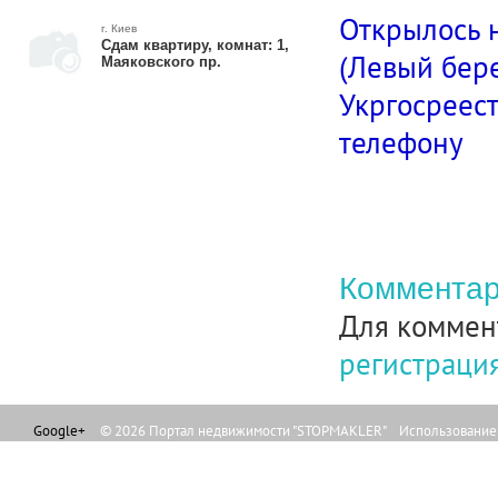
Открылось н
г. Киев
Сдам квартиру, комнат: 1,
(Левый бере
Маяковского пр.
Укргосреест
телефону
Комментар
Для коммен
регистраци
Google+
© 2026 Портал недвижимости "STOPMAKLER" Использование л