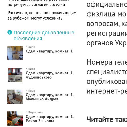
официально
потребуется согласие соседей
физлица мог
Россиянам, постоянно проживающим
за рубежом, могут усложнить
вопросам, 
операции с недвижимостью, –
мнение эксперта
регистрации
Последние добавленные
объявления
органов Укр
г. Киев
Сдам квартиру, комнат: 1
Номера тел
специалист
г. Киев
Сдам квартиру, комнат: 1,
Чудновського
опубликова
интернет-р
г. Киев
Сдам квартиру, комнат: 1,
Малышко Андрея
г. Борисполь
Сдам квартиру, комнат: 1,
Читайте так
Район 3 школы