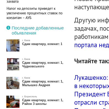
захвата
наступающег
Налог на депозиты приведет к
увеличению процентных ставок по
кредитам – АУБ
Другую инф
задачах, п
Последние добавленные
объявления
работникам
г. Киев
портала не
Сдам квартиру, комнат: 1
Читайте так
г. Киев
Сдам квартиру, комнат: 1,
Чудновського
Лукашенко: 
г. Киев
Сдам квартиру, комнат: 1,
в некоторы
Малышко Андрея
Президент Б
г. Борисполь
отрасли ст
Сдам квартиру, комнат: 1,
Район 3 школы