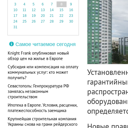
3
4
5
6
7
8
9
10
11
12
13
14
15
16
17
18
19
20
21
22
23
24
25
26
27
28
29
30
31
Самое читаемое сегодня
Knight Frank опубликовал новый
обзор цен на жилье в Европе
Субсидия или компенсация на оплату
Установлен
коммунальных услуг: кто может
получить?
гарантийны
Севастополь: Генпрокуратура РФ
распростра
занялась незаконным
строительством
оборудовани
Ипотека в Европе. Условия, расценки,
определяетс
платежеспособность заемщика
Крупнейшая строительная компания
Украины снова на грани рейдерского
Новые прави