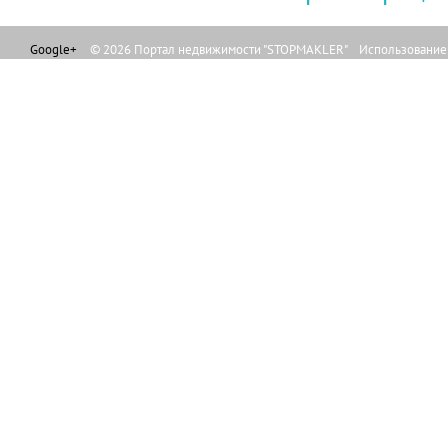
Google+
© 2026 Портал недвижимости "STOPMAKLER" Использование л