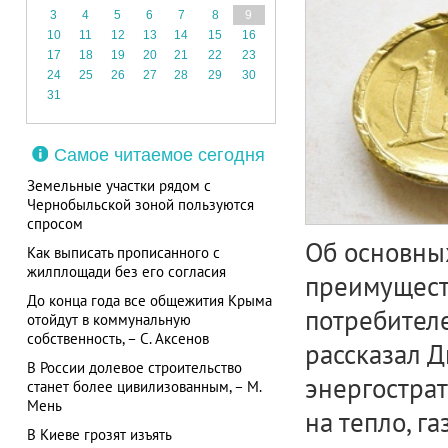
3
4
5
6
7
8
9
10
11
12
13
14
15
16
17
18
19
20
21
22
23
24
25
26
27
28
29
30
31
Самое читаемое сегодня
Земельные участки рядом с
Чернобыльской зоной пользуются
спросом
Об основны
Как выписать прописанного с
жилплощади без его согласия
преимущест
До конца года все общежития Крыма
потребителе
отойдут в коммунальную
собственность, – С. Аксенов
рассказал 
В России долевое строительство
энергострат
станет более цивилизованным, – М.
Мень
на тепло, г
В Киеве грозят изъять