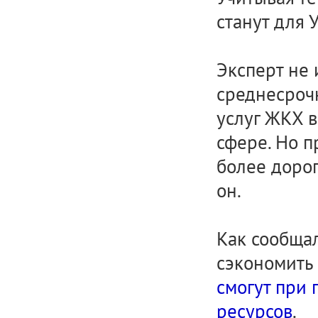
станут для 
Эксперт не
среднесроч
услуг ЖКХ в
сфере. Но п
более дорог
он.
Как сообща
сэкономить
смогут при
ресурсов
.