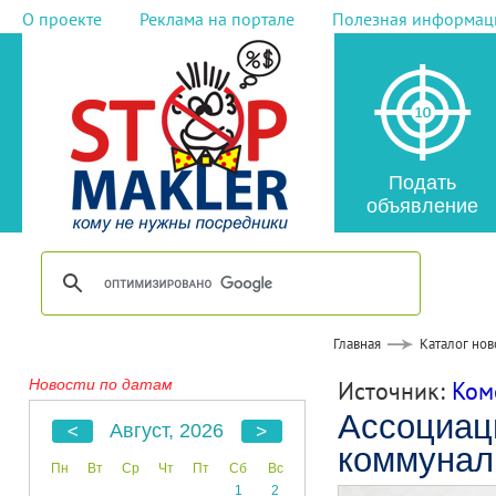
О проекте
Реклама на портале
Полезная информац
Подать
объявление
Главная
Каталог нов
Новости по датам
Источник:
Ком
Ассоциаци
Август, 2026
коммунал
Пн
Вт
Ср
Чт
Пт
Сб
Вс
1
2