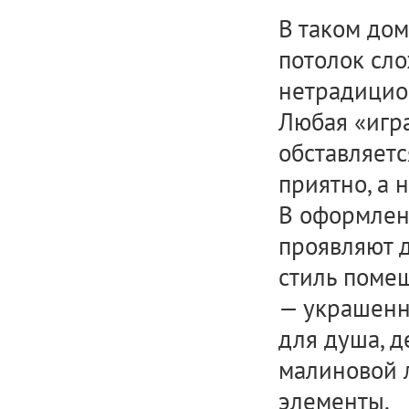
В таком до
потолок сло
нетрадицио
Любая «игра
обставляетс
приятно, а 
В оформлен
проявляют 
стиль поме
— украшенн
для душа, д
малиновой л
элементы.