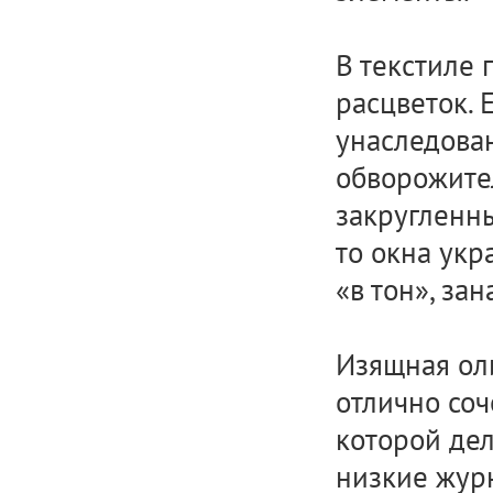
В текстиле 
расцветок. 
унаследован
обворожите
закругленн
то окна укр
«в тон», за
Изящная ол
отлично соч
которой де
низкие жур