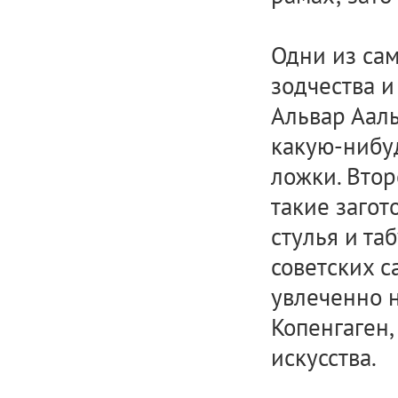
Одни из са
зодчества и
Альвар Ааль
какую-нибуд
ложки. Втор
такие загот
стулья и та
советских с
увлеченно 
Копенгаген,
искусства.