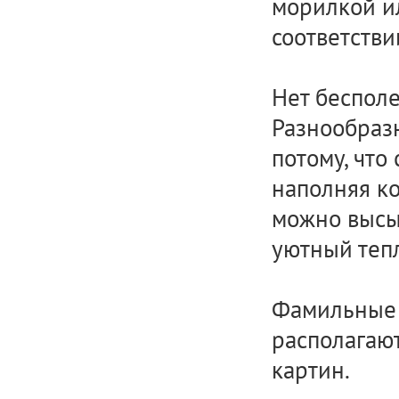
морилкой ил
соответстви
Нет бесполе
Разнообраз
потому, что
наполняя ко
можно высы
уютный тепл
Фамильные 
располагают
картин.