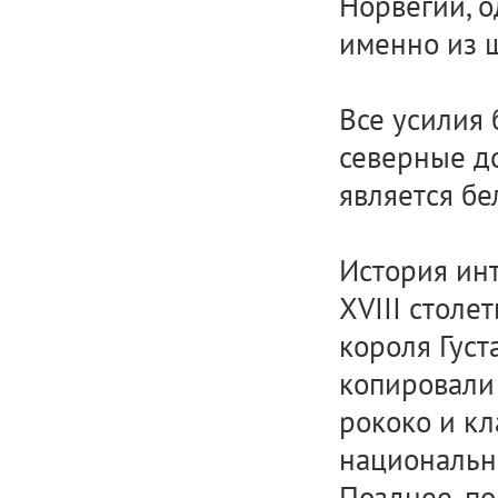
Норвегии, о
именно из 
Все усилия 
северные д
является бе
История инт
XVIII столе
короля Густ
копировали
рококо и кл
национальн
Позднее, п