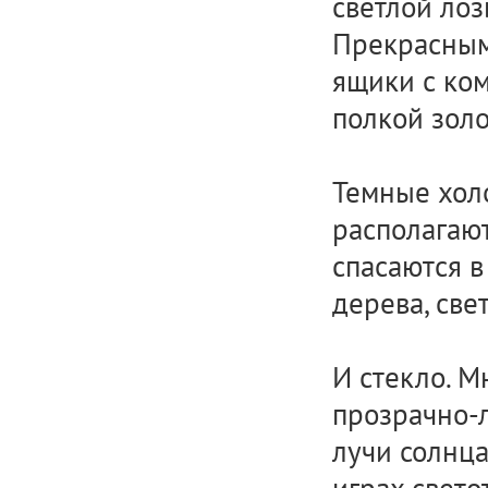
светлой лоз
Прекрасным
ящики с ко
полкой золо
Темные хол
располагают
спасаются в
дерева, све
И стекло. М
прозрачно-
лучи солнца