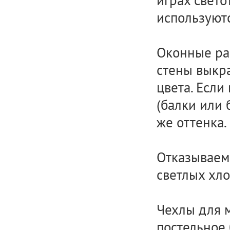
играх свето
используют
Оконные рам
стены выкра
цвета. Если
(балки или 
же оттенка.
Отказываемс
светлых хл
Чехлы для м
постельное