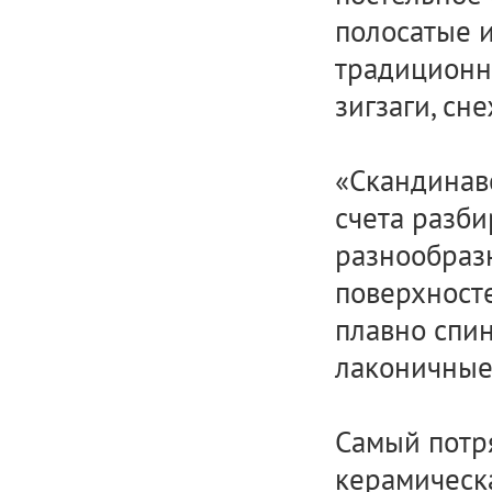
полосатые и
традиционны
зигзаги, сн
«Скандинавс
счета разби
разнообраз
поверхносте
плавно спин
лаконичные
Самый потря
керамическа