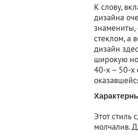
К слову, вк
дизайна оче
знамениты,
стеклом, а 
дизайн здес
широкую но
40-х – 50-х
оказавшейся
Характерны
Этот стиль 
молчалив. Д