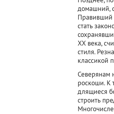
домашний, 
Правивший л
стать закон
сохранявши
XX века, с
стиля. Резн
классикой п
Северянам н
роскоши. К 
длящиеся б
строить пре
Многочисле