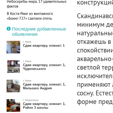
конструкци
Небоскребы мира. 17 удивительных
фактов
В Коста-Рике из винтажного
Скандинавск
«Боинг-727» сделали отель
минимум дек
Последние добавленные
натуральны
объявления
откажешь в
г. Киев
Сдам квартиру, комнат: 1
спокойстви
акварельно-
г. Киев
светлой тер
Сдам квартиру, комнат: 1,
Чудновського
исключитель
г. Киев
применяют 
Сдам квартиру, комнат: 1,
Малышко Андрея
сосну. Есте
форме пред
г. Борисполь
Сдам квартиру, комнат: 1,
Район 3 школы