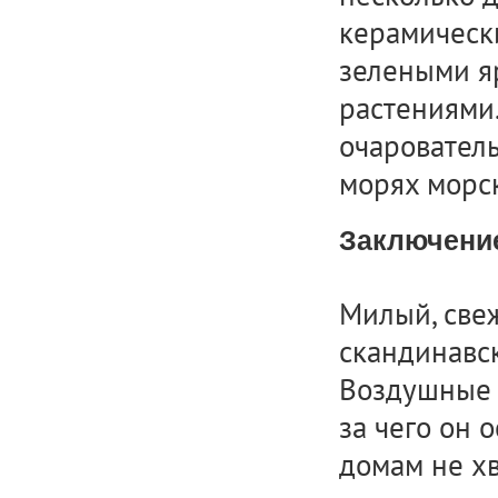
керамически
зелеными я
растениями
очаровател
морях морс
Заключени
Милый, свеж
скандинавск
Воздушные к
за чего он 
домам не хв