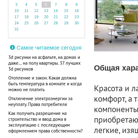
3
4
5
6
7
8
9
10
11
12
13
14
15
16
17
18
19
20
21
22
23
24
25
26
27
28
29
30
31
Самое читаемое сегодня
3d рисунки на асфальте, на домах и
даже… на полу квартиры. 37 лучших
Общая хара
3d рисунков
Отопление и закон. Какая должна
быть температура в комнате и когда
Красота и л
можно не платить
комфорт, а
Отключение электроэнергии за
неуплату. Права потребителя
компоненты 
Как получить разрешение на
приобретаю
строительство и ввод дома в
эксплуатацию с последующим
легкие, из
оформлением права собственности?