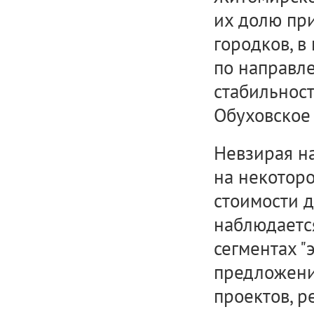
их долю пр
городков, в
по направле
стабильност
Обуховское
Невзирая на
на некотор
стоимости д
наблюдаетс
сегментах "
предложени
проектов, р