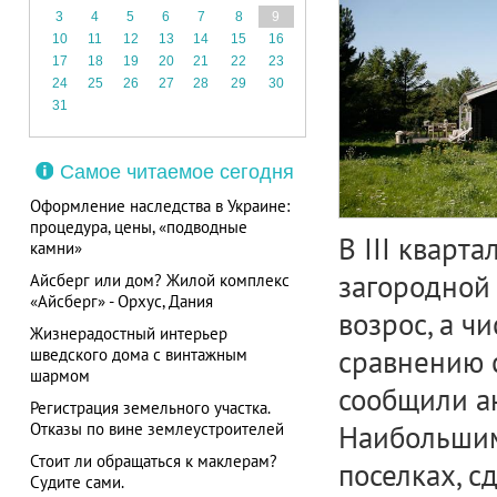
3
4
5
6
7
8
9
10
11
12
13
14
15
16
17
18
19
20
21
22
23
24
25
26
27
28
29
30
31
Самое читаемое сегодня
Оформление наследства в Украине:
процедура, цены, «подводные
В ІІІ кварт
камни»
загородной
Айсберг или дом? Жилой комплекс
«Айсберг» - Орхус, Дания
возрос, а ч
Жизнерадостный интерьер
сравнению с
шведского дома с винтажным
шармом
сообщили ан
Регистрация земельного участка.
Отказы по вине землеустроителей
Наибольшим
Стоит ли обращаться к маклерам?
поселках, с
Судите сами.