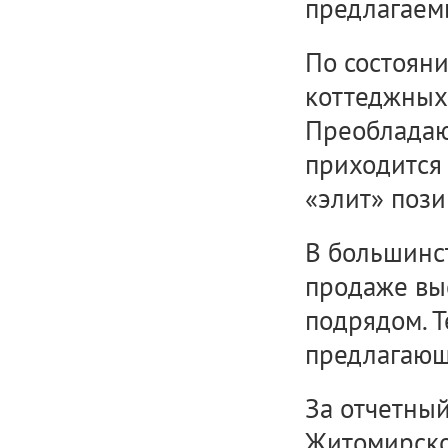
предлагаемы
По состояни
коттеджных
Преобладают
приходится 
«элит» поз
В большинс
продаже вы
подрядом. Т
предлагающи
За отчетный
Житомирско