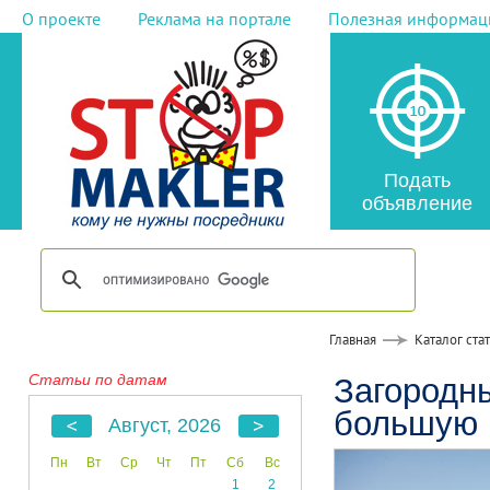
О проекте
Реклама на портале
Полезная информац
Подать
объявление
Главная
Каталог ста
Статьи по датам
Загородн
большую 
Август, 2026
Пн
Вт
Ср
Чт
Пт
Сб
Вс
1
2