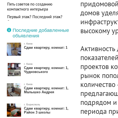
придомовой
Пять советов по созданию
компактного интерьера
домов удел
Первый этаж? Последний этаж?
инфраструкт
Отзывы жильцов квартир на первом
и последнем этаже
высокому ур
Последние добавленные
объявления
г. Киев
Активность 
Сдам квартиру, комнат: 1
показателей
проектов ко
г. Киев
Сдам квартиру, комнат: 1,
Чудновського
рынок попол
количество
г. Киев
Сдам квартиру, комнат: 1,
предлагающи
Малышко Андрея
подрядом и
г. Борисполь
Сдам квартиру, комнат: 1,
периода пр
Район 3 школы