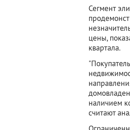
Сегмент эли
продемонст
незначител
цены, показ
квартала.
"Покупатель
недвижимос
направлени
домовладени
наличием ко
считают ана
Ограниченн