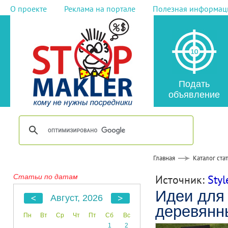
О проекте
Реклама на портале
Полезная информац
Подать
объявление
Главная
Каталог ста
Статьи по датам
Источник:
Styl
Идеи для 
Август, 2026
деревянны
Пн
Вт
Ср
Чт
Пт
Сб
Вс
1
2