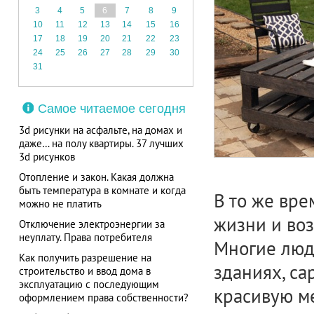
3
4
5
6
7
8
9
10
11
12
13
14
15
16
17
18
19
20
21
22
23
24
25
26
27
28
29
30
31
Самое читаемое сегодня
3d рисунки на асфальте, на домах и
даже… на полу квартиры. 37 лучших
3d рисунков
Отопление и закон. Какая должна
быть температура в комнате и когда
В то же вре
можно не платить
жизни и во
Отключение электроэнергии за
неуплату. Права потребителя
Многие люди
Как получить разрешение на
зданиях, са
строительство и ввод дома в
эксплуатацию с последующим
красивую ме
оформлением права собственности?