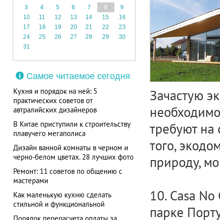
3
4
5
6
7
8
9
10
11
12
13
14
15
16
17
18
19
20
21
22
23
24
25
26
27
28
29
30
31
Самое читаемое сегодня
Кухня и порядок на ней: 5
Зачастую эк
практических советов от
необходимо
автралийских дизайнеров
В Китае приступили к строительству
требуют на
плавучего мегаполиса
того, экодо
Дизайн ванной комнаты в черном и
черно-белом цветах. 28 лучших фото
природу, мо
Ремонт: 11 советов по общению с
мастерами
10. Casa No
Как маленькую кухню сделать
стильной и функциональной
парке Порту
Порядок перерасчета оплаты за