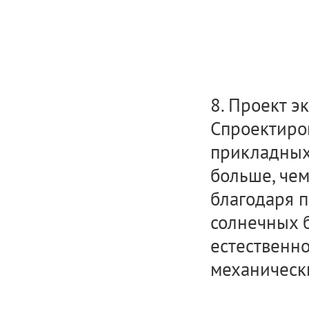
8. Проект э
Спроектиро
прикладных
больше, чем
благодаря 
солнечных б
естественн
механическ