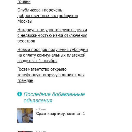
гривни
Опубликован перечень
добросовестных застройщиков
Москвы
Нотариусы не удостоверяют сделки
с недвижимостью из-за отключения
реестров
Новый порядок получения субсидий
на оплату коммунальных платежей
вводится с 1 октября
Госземагентство открыло
телефонную «горячую линию» для
граждан
Оплату за аренду квартир в Киеве
Последние добавленные
переводят в гривни
объявления
г. Киев
Сдам квартиру, комнат: 1
г. Киев