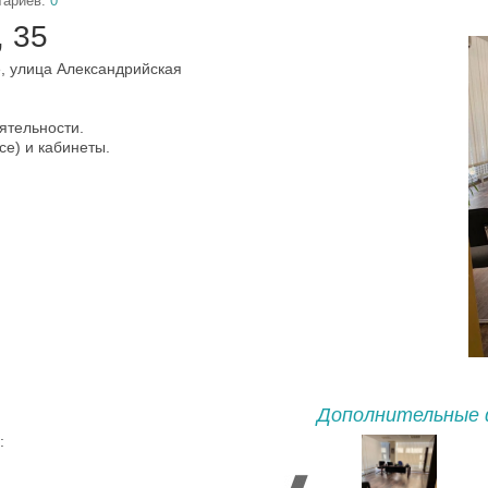
тариев:
0
 35
е, улица Александрийская
ятельности.
е) и кабинеты.
Дополнительные 
: