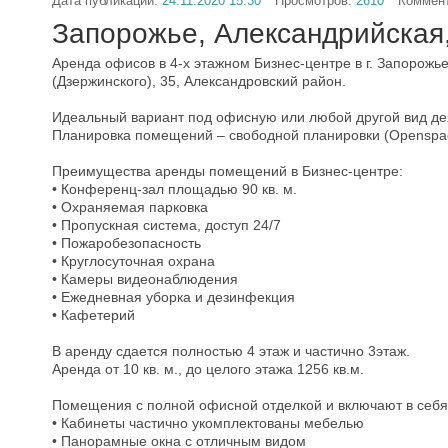
Дата публикации:
24.11.2020 15:30
Просмотров:
2610
Коммен
Запорожье, Александрийская,
Аренда офисов в 4-х этажном Бизнес-центре в г. Запорожь
(Дзержинского), 35, Александровский район.
Идеальный вариант под офисную или любой другой вид де
Планировка помещений – свободной планировки (Oреnsрас
Преимущества аренды помещений в Бизнес-центре:
• Конференц-зал площадью 90 кв. м.
• Охраняемая парковка
• Пропускная система, доступ 24/7
• Пожаробезопасность
• Круглосуточная охрана
• Камеры видеонаблюдения
• Ежедневная уборка и дезинфекция
• Кафетерий
В аренду сдается полностью 4 этаж и частично 3этаж.
Аренда от 10 кв. м., до целого этажа 1256 кв.м.
Помещения с полной офисной отделкой и включают в себя
• Кабинеты частично укомплектованы мебелью
• Панорамные окна с отличным видом