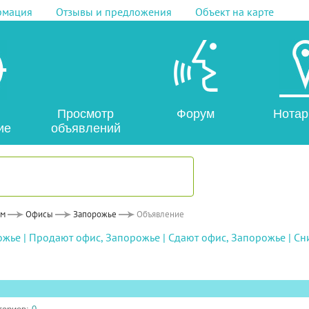
рмация
Отзывы и предложения
Объект на карте
Просмотр
Форум
Нотар
ие
объявлений
ем
Офисы
Запорожье
Объявление
ожье
|
Продают офис, Запорожье
|
Сдают офис, Запорожье
|
Сн