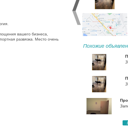
ргия.
лощения вашего бизнеса,
ортная развязка. Место очень
Похожие объявлен
П
З
П
З
Про
Зап