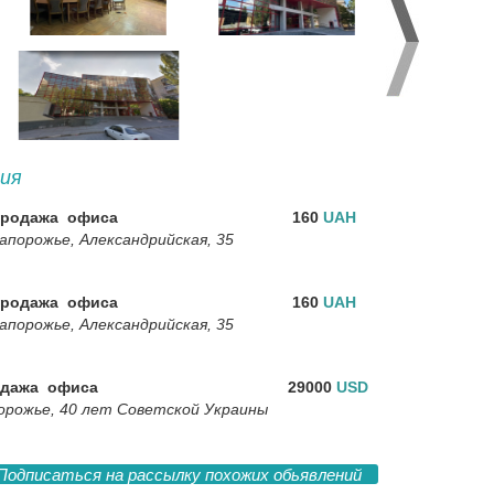
ия
родажа офиса
160
UAH
апорожье, Александрийская, 35
родажа офиса
160
UAH
апорожье, Александрийская, 35
дажа офиса
29000
USD
орожье, 40 лет Советской Украины
Подписаться на рассылку похожих обьявлений