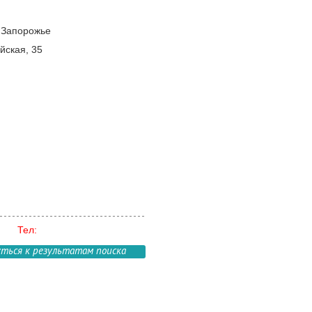
, Запорожье
йская, 35
Тел:
уться к результатам поиска