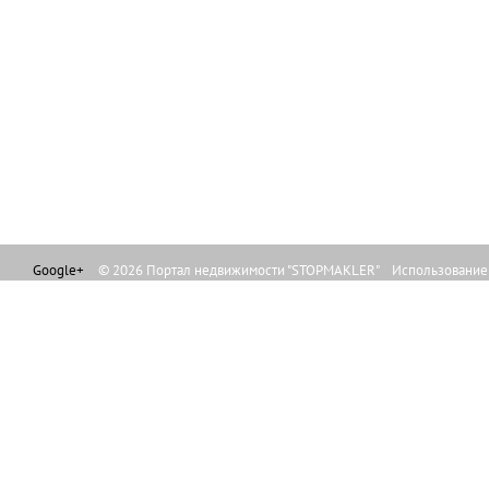
Google+
© 2026 Портал недвижимости "STOPMAKLER" Использование л