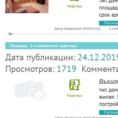
тип дом
площадь
Квартира
срок ар
Распеч
Автор объявления: 0958314261
e-mai
Продажа 2-х комнатной квартиры
Дата публикации:
24.12.201
Просмотров:
1719
Коммент
Вышго
тип дом
жилая: 
Квартира
построй
Распеч
Автор объявления: Марта Виноградова