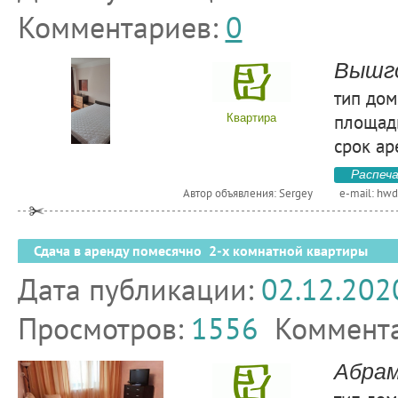
Комментариев:
0
Вышго
тип дом
площадь
Квартира
срок ар
Распеч
Автор объявления: Sergey
e-mail:
hwd
Сдача в аренду помесячно 2-х комнатной квартиры
Дата публикации:
02.12.202
Просмотров:
1556
Коммент
Абрам