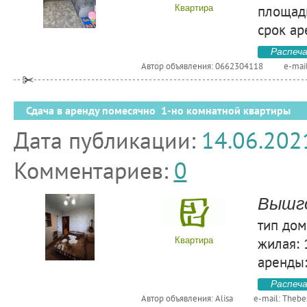
площадь
Квартира
срок ар
Распеч
Автор объявления: 0662304118
e-mai
Сдача в аренду помесячно 1-но комнатной квартиры
Дата публикации:
14.06.202
Комментариев:
0
Вышго
тип дом
жилая: 
Квартира
аренды:
Распеч
Автор объявления: Alisa
e-mail:
Thebe