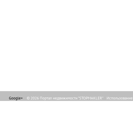
Google+
© 2026 Портал недвижимости "STOPMAKLER" Использование л