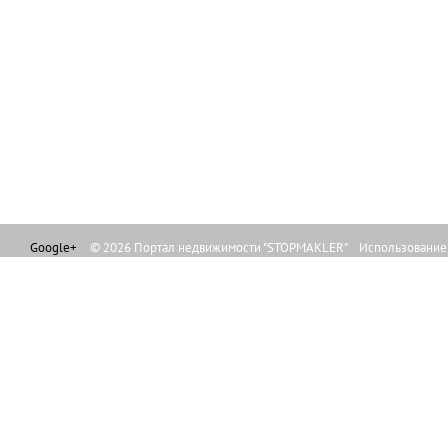
Google+
© 2026 Портал недвижимости "STOPMAKLER" Использование л