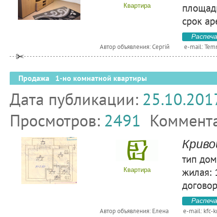
площадь
Квартира
срок ар
Распеч
Автор объявления: Сергій
e-mail:
Tem
Продажа 1-но комнатной квартиры
Дата публикации:
25.10.201
Просмотров:
2491
Коммент
Криво
тип дом
жилая: 1
Квартира
договор
Распеч
Автор объявления: Елена
e-mail:
kfc-