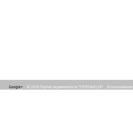
Google+
© 2026 Портал недвижимости "STOPMAKLER" Использование л